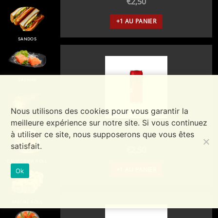
€
2,50
+1 AU PANIER
SANDOS
SASHIMI
Nous utilisons des cookies pour vous garantir la
meilleure expérience sur notre site. Si vous continuez
TEMAKI
à utiliser ce site, nous supposerons que vous êtes
Coca Zéro
satisfait.
€
2,50
CALIFORNIA ROLL
+1 AU PANIER
Ok
SPÉCIAL ROLL