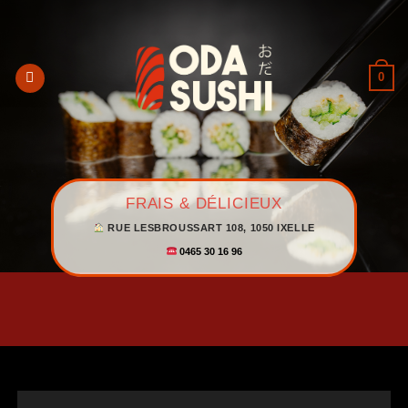
Passer
au
contenu
0
FRAIS & DÉLICIEUX
RUE LESBROUSSART 108, 1050 IXELLE
0465 30 16 96